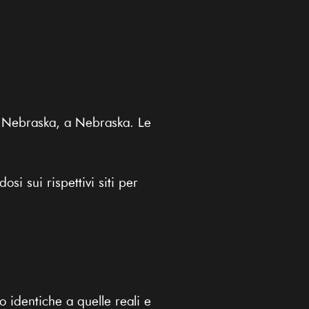
di Nebraska, a Nebraska. Le
i sui rispettivi siti per
 identiche a quelle reali e