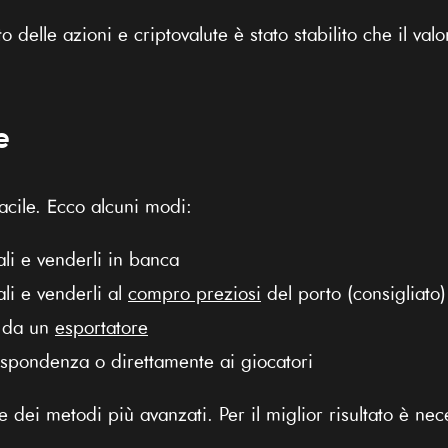
 delle azioni e criptovalute è stato stabilito che il val
e
acile. Ecco alcuni modi:
li e venderli in banca
li e venderli al
compro preziosi
del porto (consigliato)
, da un
esportatore
ispondenza o direttamente ai giocatori
re dei metodi più avanzati. Per il miglior risultato è n