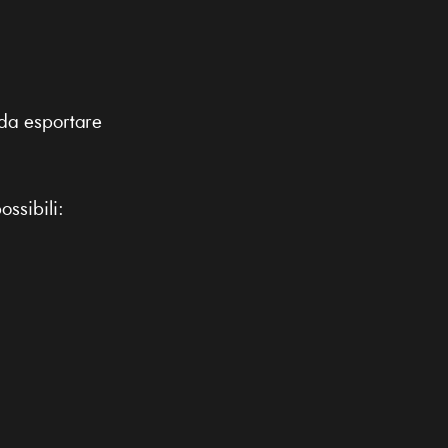
 da esportare
ssibili: