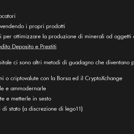
ocatori
vendendo i propri prodotti
li per ottimizzare la produzione di minerali od oggetti
dito Deposito e Prestiti
itale ci sono altri metodi di guadagno che diventano po
oni o criptovalute con la Borsa ed il CryptoXchange
nde e ammodernarle
e e metterle in sesto
li di stato (a discrezione di lego11)