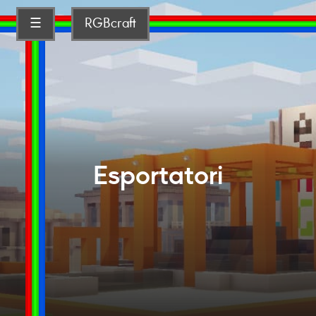
☰
RGBcraft
Esportatori