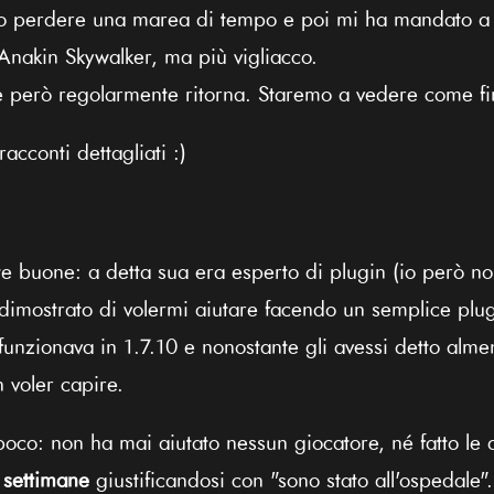
to perdere una marea di tempo e poi mi ha mandato a
Anakin Skywalker, ma più vigliacco.
re però regolarmente ritorna. Staremo a vedere come fin
racconti dettagliati :)
te buone: a detta sua era esperto di plugin (io però 
 dimostrato di volermi aiutare facendo un semplice plu
in funzionava in 1.7.10 e nonostante gli avessi detto alm
voler capire.
 poco: non ha mai aiutato nessun giocatore, né fatto le 
 settimane
giustificandosi con "sono stato all'ospedale".