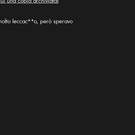
ui una copia archiviata
)
molto leccac**o, però speravo