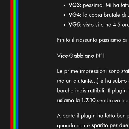
VG3:
pessimo! Mi ha fat
VG4:
la copia brutale di 
VG5:
visto si e no 4-5 o
Finito il riassunto passiamo ai 
Vice-Gabbiano N°1
Le prime impressioni sono sta
ma un aiutante...) e ha subito
barche indistruttibili. Il plug
usiamo la 1.7.10
sembrava non 
A parte il plugin ha fatto ben
quando non è
sparito per due