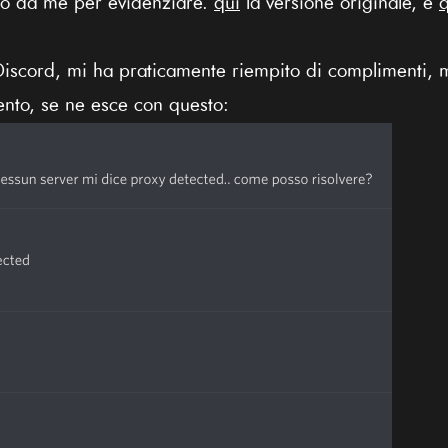
ato da me per evidenziare.
qui
la versione originale, e
q
 Discord, mi ha praticamente riempito di complimenti, 
nto, se ne esce con questo: