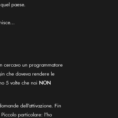
 quel paese.
isce...
non cercavo un programmatore
gin che doveva rendere le
eno 5 volte che noi
NON
domande dell'attivazione. Fin
 Piccolo particolare: l'ho