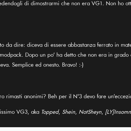
iedendogli di dimostrarmi che non era VG1. Non ho ot
to da dire: diceva di essere abbastanza ferrato in mat
 modpack. Dopo un po' ha detto che non era in grado di
ceva. Semplice ed onesto. Bravo! :-)
o rimasti anonimi? Beh per il N°3 devo fare un'eccez
arissimo VG3, aka
Topped
,
Shein
,
NotSheyn
,
[LY]Insomn