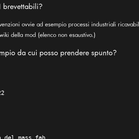
brevettabili?
nzioni ovvie ad esempio processi industriali ricavabili
 wiki della mod (elenco non esaustivo.)
sempio da cui posso prendere spunto?
22
a del mass fab