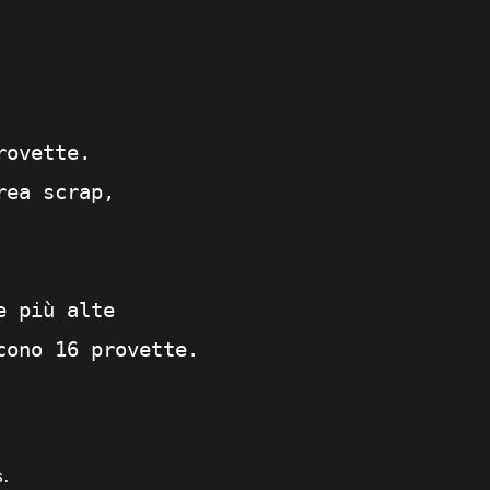
rovette.
rea scrap,
e più alte
cono 16 provette.
s.