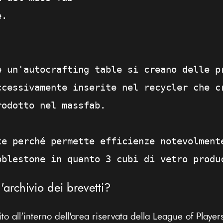
e.
e un'autocrafting table si creano delle p
ccessivamente inserite nel recycler che c
rodotto nel massfab.
te perché permette efficienze notevolment
bblestone in quanto 3 cubi di vetro produ
archivio dei brevetti?
ito all'interno dell'area riservata della League of Player