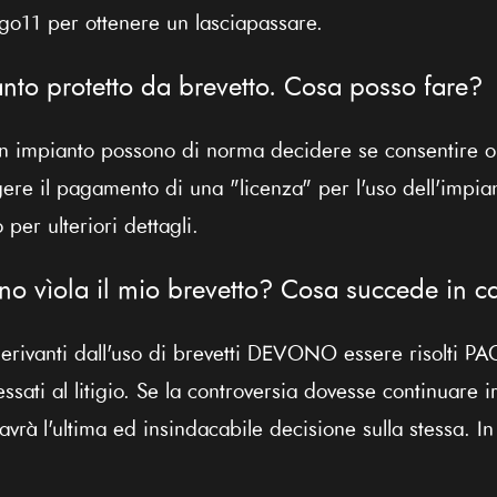
go11 per ottenere un lasciapassare.
anto protetto da brevetto. Cosa posso fare?
un impianto possono di norma decidere se consentire 
igere il pagamento di una "licenza" per l'uso dell'impia
 per ulteriori dettagli.
 vìola il mio brevetto? Cosa succede in cas
i derivanti dall'uso di brevetti DEVONO essere risolti
essati al litigio. Se la controversia dovesse continuare i
 avrà l'ultima ed insindacabile decisione sulla stessa. In